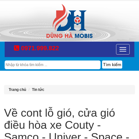
0971.999.822
Toggle
navigatio
Tìm
kiếm
Trang chủ
Tin tức
Về cont lỗ gió, cửa gió
điều hòa xe Couty -
Samco - Univer - Space -