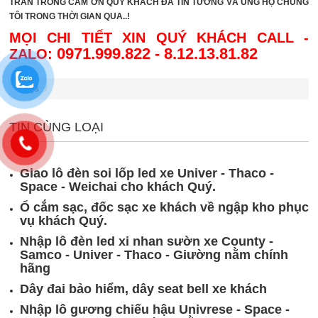
TRÂN TRONG CẢM ƠN QUÝ KHÁCH ĐÃ TIN TƯỞNG VÀ ỦNG HỘ CHÚNG
TÔI TRONG THỜI GIAN QUA..!
MỌI CHI TIẾT XIN QUÝ KHÁCH CALL -
0971.999.822 - 8.12.13.81.82
ZALO:
Tags
TIN CÙNG LOẠI
Giao lô đèn soi lốp led xe Univer - Thaco -
Space - Weichai cho khách Quý.
Ổ cắm sạc, đốc sạc xe khách về ngập kho phục
vụ khách Quý.
Nhập lô đèn led xi nhan sườn xe County -
Samco - Univer - Thaco - Giường nằm chính
hãng
Dây đai bảo hiểm, dây seat bell xe khách
Nhập lô gương chiếu hậu Univrese - Space -