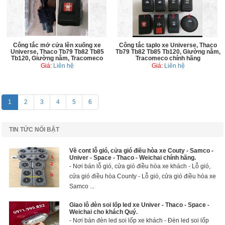
Công tắc mở cửa lên xuống xe
Công tắc taplo xe Universe, Thaco
Universe, Thaco Tb79 Tb82 Tb85
Tb79 Tb82 Tb85 Tb120, Giường nằm,
Tb120, Giường nằm, Tracomeco
Tracomeco chính hãng
Giá:
Liên hệ
Giá:
Liên hệ
1
2
3
4
5
6
TIN TỨC NỔI BẬT
Về cont lỗ gió, cửa gió điều hòa xe Couty - Samco -
Univer - Space - Thaco - Weichai chính hãng.
- Nơi bán lỗ gió, cửa gió điều hòa xe khách - Lỗ gió,
cửa gió điều hòa County - Lỗ gió, cửa gió điều hòa xe
Samco ...
Giao lô đèn soi lốp led xe Univer - Thaco - Space -
Weichai cho khách Quý.
- Nơi bán đèn led soi lốp xe khách - Đèn led soi lốp