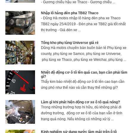
- Gương chiếu hậu xe Thaco - Gương chiếu ...
Nhập lô hàng đèn pha TB82 Thaco
- Dũng Hà mobis nhập lô hàng đèn pha xe Thaco
TB82 ngày 25/4/2019 - Đèn pha xe TB82 giá tốt nhất
thị trường - Giá đèn xe ...
Tổng kho phụ tùng Universe giá rẻ
Dũng Hà mobis chuyên bán buôn bán lẻ Phụ tùng xe
county, phụ tùng xe Samco, phụ tùng xe Universe,
phụ tùng xe Thaco, phụ tùng xe Weichai, phụ tùng ...
Nhiệt độ động cơ ô tô lên quá cao, bạn cần phải làm
gì?
Thấy kim báo nhiệt độ động cơ ô tô lên cao bạn cần
ứng phó như thế nào và cần thay thế những gì?
Làm gì khi phát hiện động cơ xe ô tô quá nóng?
Trong những trường hợp hi hữu, dù không phải đi
đường trường, động cơ xe ô tô của bạn vẫn ở tình
trạng quá nóng. Nếu không có những xử lý ...
Kinh nghiệm sử dụng nước làm mát trên ô tô