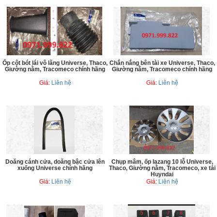
Ốp cột bót lái vô lăng Universe, Thaco,
Chắn nắng bên tài xe Universe, Thaco,
Giường nằm, Tracomeco chính hãng
Giường nằm, Tracomeco chính hãng
Giá:
Liên hệ
Giá:
Liên hệ
Doăng cánh cửa, doăng bậc cửa lên
Chụp mâm, ốp lazang 10 lỗ Universe,
xuống Universe chính hãng
Thaco, Giường nằm, Tracomeco, xe tải
Huyndai
Giá:
Liên hệ
Giá:
Liên hệ