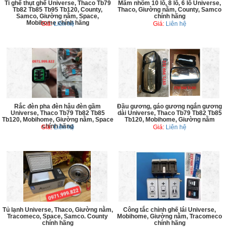
Ti ghế thụt ghế Universe, Thaco Tb79
Mâm nhôm 10 lỗ, 8 lỗ, 6 lỗ Universe,
Tb82 Tb85 Tb95 Tb120, County,
Thaco, Giường nằm, County, Samco
Samco, Giường nằm, Space,
chính hãng
Mobihome chính hãng
Giá:
Liên hệ
Giá:
Liên hệ
Rắc đèn pha đèn hậu đèn gầm
Đầu gương, gáo gương ngắn gương
Universe, Thaco Tb79 Tb82 Tb85
dài Universe, Thaco Tb79 Tb82 Tb85
Tb120, Mobihome, Giường nằm, Space
Tb120, Mobihome, Giường nằm
chính hãng
Giá:
Liên hệ
Giá:
Liên hệ
Tủ lạnh Universe, Thaco, Giường nằm,
Công tắc chỉnh ghế lái Universe,
Tracomeco, Space, Samco. County
Mobihome, Giường nằm, Tracomeco
chính hãng
chính hãng