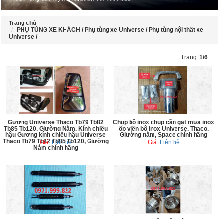
Trang chủ
PHỤ TÙNG XE KHÁCH /
Phụ tùng xe Universe /
Phụ tùng nội thất xe
Universe /
Trang:
1/6
Gương Universe Thaco Tb79 Tb82
Chụp bô inox chụp cần gạt mưa inox
Tb85 Tb120, Giường Nằm, Kính chiếu
ốp viền bô inox Universe, Thaco,
hậu Gương kính chiếu hậu Universe
Giường nằm, Space chính hãng
Thaco Tb79 Tb82 Tb85 Tb120, Giường
Giá:
Liên hệ
Giá:
Liên hệ
Nằm chính hãng