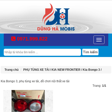
0971.999.822
Toggle
navigatio
Tìm
kiếm
Trang chủ
PHỤ TÙNG XE TẢI /
KIA NEW FRONTIER /
Kia Bongo 3 /
Kia Bongo 3, phụ tùng xe tải, đồ chơi nội thất xe tải
Trang:
1/1