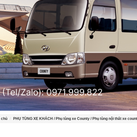
 chủ
PHỤ TÙNG XE KHÁCH /
Phụ tùng xe County /
Phụ tùng nội thất xe count