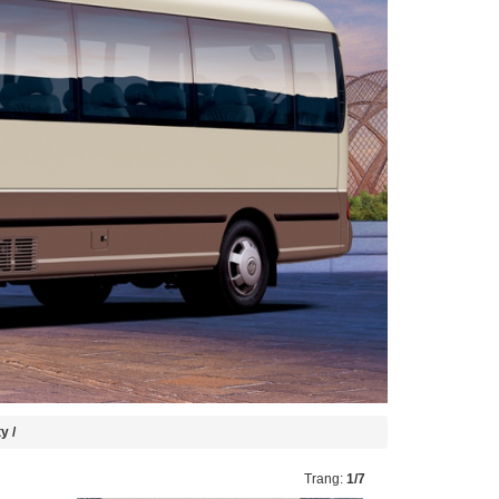
y /
Trang:
1/7