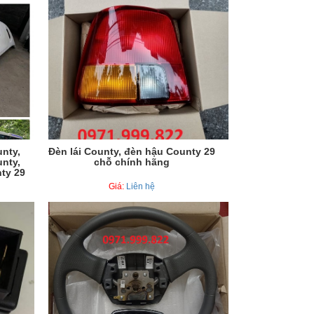
nty,
Đèn lái County, đèn hậu County 29
nty,
chỗ chính hãng
nty 29
Giá:
Liên hệ