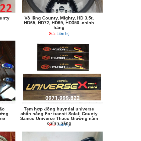
unty
Vô lăng County, Mighty, HD 3.5t,
HD65, HD72, HD99, HD350..chính
hãng
Giá:
Liên hệ
ão
Tem hợp đồng huyndai universe
ường
chắn nắng For transit Solati County
me
Samco Universe Thaco Giường nằm
chính hãng
Giá:
Liên hệ