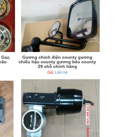
 Gaz,
Gương chỉnh điện county gương
hẩu
chiếu hậu county gương béo county
29 chỗ chính hãng
Giá:
Liên hệ