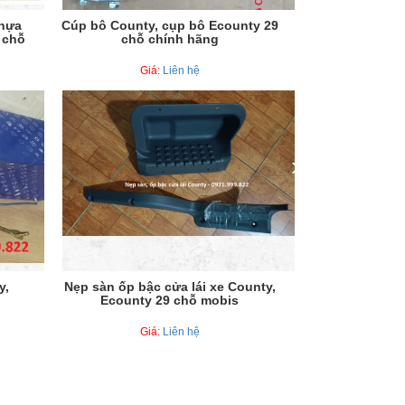
nhựa
Cúp bô County, cụp bô Ecounty 29
 chỗ
chỗ chính hãng
Giá:
Liên hệ
y,
Nẹp sàn ốp bậc cửa lái xe County,
Ecounty 29 chỗ mobis
Giá:
Liên hệ