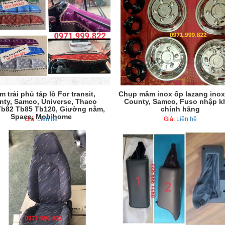
 trải phủ táp lô For transit,
Chụp mâm inox ốp lazang inox
nty, Samco, Universe, Thaco
County, Samco, Fuso nhập k
Tb82 Tb85 Tb120, Giường nằm,
chính hãng
Space, Mobihome
Giá:
Liên hệ
Giá:
Liên hệ