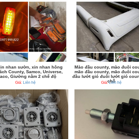
in nhan sườn, xin nhan hông
Mào đầu county, mào đuôi cou
ách County, Samco, Universe,
mão đầu county, mão đuôi cou
aco, Giường nằm 2 chế độ
đầu lướt gió đuôi lướt gió cou
chỗ
Giá:
Liên hệ
Giá:
Liên hệ