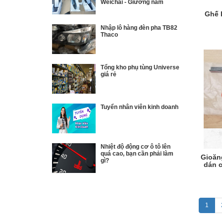
Weichai - Giường nằm
Ghế 
Nhập lô hàng đèn pha TB82
Thaco
Tổng kho phụ tùng Universe
giá rẻ
Tuyển nhân viên kinh doanh
Nhiệt độ động cơ ô tô lên
quá cao, bạn cần phải làm
Gioăn
gì?
dán c
1