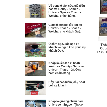
Về cont lỗ gió, cửa gió điều
hòa xe Couty - Samco -
Univer - Space - Thaco -
Weichai chính hãng.
Giao lô đèn soi lốp led xe
Univer - Thaco - Space -
Weichai cho khách Quý.
Ổ cắm sạc, đốc sạc xe
Thảm
khách về ngập kho phục vụ
Cou
khách Quý.
Tb79 
Nhập lô đèn led xi nhan
sườn xe County - Samco -
Univer - Thaco - Giường
nằm chính hãng
Dây đai bảo hiểm, dây seat
bell xe khách
Nhập lô gương chiếu hậu
Univrese - Space - Thaco -