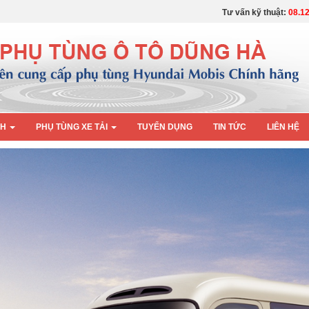
Tư vấn kỹ thuật:
08.12
CH
PHỤ TÙNG XE TẢI
TUYỂN DỤNG
TIN TỨC
LIÊN HỆ