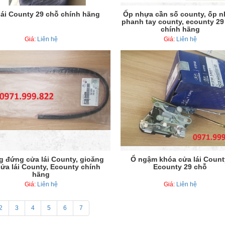
lái County 29 chỗ chính hãng
Ốp nhựa cần số county, ốp 
phanh tay county, ecounty 29
chính hãng
Giá:
Liên hệ
Giá:
Liên hệ
g đứng cửa lái County, gioăng
Ổ ngậm khóa cửa lái Count
ửa lái County, Ecounty chính
Ecounty 29 chỗ
hãng
Giá:
Liên hệ
Giá:
Liên hệ
2
3
4
5
6
7