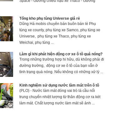
Space - Gương chiếu hậu xe Thaco - Gương
Tổng kho phụ tùng Universe giá rẻ
Dũng Hà mobis chuyên bán buôn bán lẻ Phụ
tùng xe county, phụ tùng xe Samco, phụ tùng xe
Universe, phụ tùng xe Thaco, phụ tùng xe
Weichai, phụ tùng ...
Làm gì khi phát hiện động cơ xe ô tô quá nóng?
Trong những trường hợp hi hữu, dù không phải đi
đường trường, động cơ xe ô tô của bạn vẫn ở
tình trạng quá nóng. Nếu không có những xử lý ...
Kinh nghiệm sử dụng nước làm mát trên ô tô
(PLO) - Nước làm mát đóng vai trò là cầu nối
trung chuyển nhiệt lượng từ thân động cơ ra két
làm mát. Chất lượng nước làm mát sẽ ảnh ...