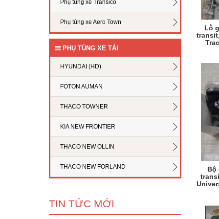
Phụ tùng xe Transico
Phụ tùng xe Aero Town
Lỗ g
transit
Tra
PHỤ TÙNG XE TẢI
HYUNDAI (HD)
FOTON AUMAN
THACO TOWNER
KIA NEW FRONTIER
THACO NEW OLLIN
THACO NEW FORLAND
Bộ 
trans
Univer
TIN TỨC MỚI