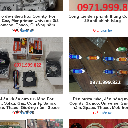
ió đơn điều hòa County, For
Công tắc đèn phanh thắng Co
, Gaz, Mer printer, Universe 3/2,
29 chỗ chính hãng
comeco, Thaco, Giường nằm
chính hãng
Giá:
Liên hệ
Giá:
Liên hệ
điều khiển cửa tự động For
Đèn sườn mào, đèn hông m
it, Solati, Gaz, County, Samco,
County, Samco, Universe, Gi
se, Thaco, Giường nằm, Space
nằm, Space, Thaco, Mobiho
chính hãng
Giá:
Liên hệ
Giá:
Liên hệ