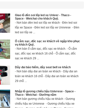
Giao lô đèn soi lốp led xe Univer - Thaco -
Space - Weichai cho khách Quý.
- Nơi bán đèn led soi lốp xe khách - Đèn led soi
lốp xe Space - Đèn led soi lốp xe Univrese - Đèn
led soi lốp xe ...
Ổ cắm sạc, đốc sạc xe khách về ngập kho phục
vụ khách Quý.
- Nơi bán ổ cắm sạc, đốc sạc xe khách. - Ổ cắm
sạc, đốc sạc xe khách 16 chỗ - Ổ cắm sạc, đốc
sạc xe khách 29 ...
Dây đai bảo hiểm, dây seat bell xe khách
- Nơi bán dây đai an toàn xe khách - Dây đai an
toàn xe khách 16 chỗ - Dây đai an toàn xe khách
29 chỗ ...
Nhập lô gương chiếu hậu Univrese - Space -
Thaco - Weichai - Giường nằm
- Nơi bán gương chiếu hậu xe khách - Gương
chiếu hậu xe Univrese - Gương chiếu hậu xe