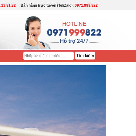
.13.81.82
Bán hàng trực tuyến (Tel/Zalo):
0971.999.822
Tìm
kiếm