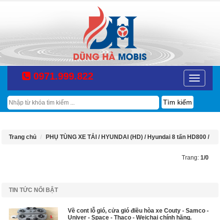
0971.999.822
Toggle
navigatio
Tìm
kiếm
Trang chủ
PHỤ TÙNG XE TẢI /
HYUNDAI (HD) /
Hyundai 8 tấn HD800 /
Trang:
1/0
TIN TỨC NỔI BẬT
Về cont lỗ gió, cửa gió điều hòa xe Couty - Samco -
Univer - Space - Thaco - Weichai chính hãng.