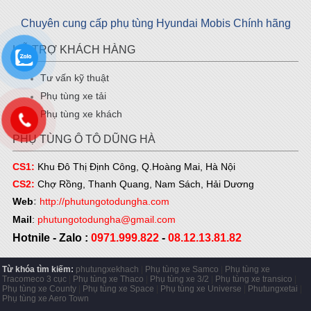
Chuyên cung cấp phụ tùng Hyundai Mobis Chính hãng
HỖ TRỢ KHÁCH HÀNG
Tư vấn kỹ thuật
Phụ tùng xe tải
Phụ tùng xe khách
PHỤ TÙNG Ô TÔ DŨNG HÀ
CS1:
Khu Đô Thị Định Công, Q.Hoàng Mai, Hà Nội
CS2:
Chợ Rồng, Thanh Quang, Nam Sách, Hải Dương
Web
:
http://phutungotodungha.com
Mail
:
phutungotodungha@gmail.com
Hotnile - Zalo
:
0971.999.822
-
08.12.13.81.82
Từ khóa tìm kiếm:
phutungxekhach
|
Phụ tùng xe Samco
|
Phụ tùng xe
Tracomeco 3 cục
|
Phụ tùng xe Thaco
|
Phụ tùng xe 3/2
|
Phụ tùng xe transico
|
Phụ tùng xe County
|
Phụ tùng xe Space
|
Phụ tùng xe Universe
|
Phutungxetai
|
Phụ tùng xe Aero Town