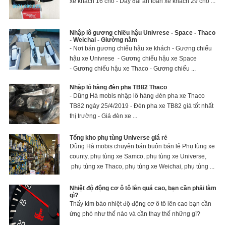
xe khách 16 chỗ - Dây đai an toàn xe khách 29 chỗ ...
Nhập lô gương chiếu hậu Univrese - Space - Thaco
- Weichai - Giường nằm
- Nơi bán gương chiếu hậu xe khách - Gương chiếu
hậu xe Univrese - Gương chiếu hậu xe Space
- Gương chiếu hậu xe Thaco - Gương chiếu ...
Nhập lô hàng đèn pha TB82 Thaco
- Dũng Hà mobis nhập lô hàng đèn pha xe Thaco
TB82 ngày 25/4/2019 - Đèn pha xe TB82 giá tốt nhất
thị trường - Giá đèn xe ...
Tổng kho phụ tùng Universe giá rẻ
Dũng Hà mobis chuyên bán buôn bán lẻ Phụ tùng xe
county, phụ tùng xe Samco, phụ tùng xe Universe,
phụ tùng xe Thaco, phụ tùng xe Weichai, phụ tùng ...
Nhiệt độ động cơ ô tô lên quá cao, bạn cần phải làm
gì?
Thấy kim báo nhiệt độ động cơ ô tô lên cao bạn cần
ứng phó như thế nào và cần thay thế những gì?