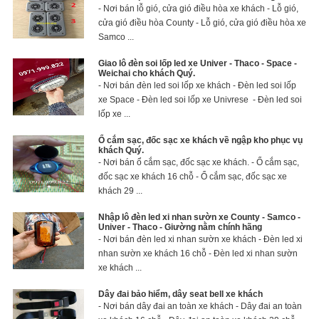
- Nơi bán lỗ gió, cửa gió điều hòa xe khách - Lỗ gió,
cửa gió điều hòa County - Lỗ gió, cửa gió điều hòa xe
Samco ...
Giao lô đèn soi lốp led xe Univer - Thaco - Space -
Weichai cho khách Quý.
- Nơi bán đèn led soi lốp xe khách - Đèn led soi lốp
xe Space - Đèn led soi lốp xe Univrese - Đèn led soi
lốp xe ...
Ổ cắm sạc, đốc sạc xe khách về ngập kho phục vụ
khách Quý.
- Nơi bán ổ cắm sạc, đốc sạc xe khách. - Ổ cắm sạc,
đốc sạc xe khách 16 chỗ - Ổ cắm sạc, đốc sạc xe
khách 29 ...
Nhập lô đèn led xi nhan sườn xe County - Samco -
Univer - Thaco - Giường nằm chính hãng
- Nơi bán đèn led xi nhan sườn xe khách - Đèn led xi
nhan sườn xe khách 16 chỗ - Đèn led xi nhan sườn
xe khách ...
Dây đai bảo hiểm, dây seat bell xe khách
- Nơi bán dây đai an toàn xe khách - Dây đai an toàn